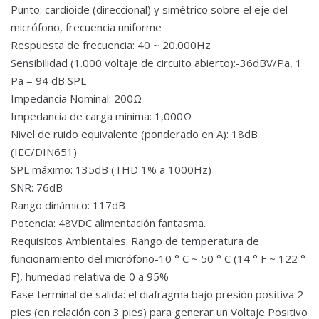
Punto: cardioide (direccional) y simétrico sobre el eje del
micrófono, frecuencia uniforme
Respuesta de frecuencia: 40 ~ 20.000Hz
Sensibilidad (1.000 voltaje de circuito abierto):-36dBV/Pa, 1
Pa = 94 dB SPL
Impedancia Nominal: 200Ω
Impedancia de carga mínima: 1,000Ω
Nivel de ruido equivalente (ponderado en A): 18dB
(IEC/DIN651)
SPL máximo: 135dB (THD 1% a 1000Hz)
SNR: 76dB
Rango dinámico: 117dB
Potencia: 48VDC alimentación fantasma.
Requisitos Ambientales: Rango de temperatura de
funcionamiento del micrófono-10 ° C ~ 50 ° C (14 ° F ~ 122 °
F), humedad relativa de 0 a 95%
Fase terminal de salida: el diafragma bajo presión positiva 2
pies (en relación con 3 pies) para generar un Voltaje Positivo