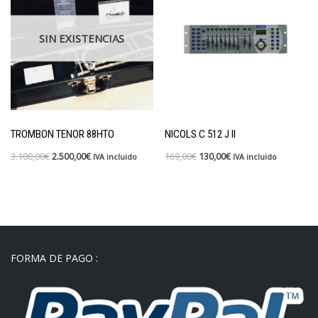
SIN EXISTENCIAS
TROM­BON TENOR 88HTO
NICOLS C 512 J II
3.100,00
€
2.500,00
€
169,00
€
130,00
€
IVA incluido
IVA incluido
FORMA DE PAGO :