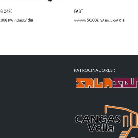
G C420
FAST
,00
€
/ dia
60,00
€
50,00
€
/ dia
IVA incluido
IVA incluido
PATROCINADORES :