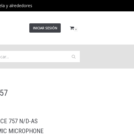
ela y alrededores
INICIAR SESIÓN
0
757
CE 757 N/D-AS
MIC MICROPHONE