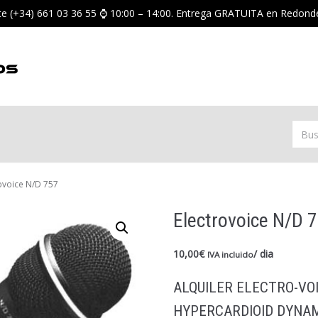
nte (+34) 661 03 36 55 ⌚ 10:00 – 14:00. Entrega GRATUITA en Redond
ovoice N/D 757
Electrovoice N/D 
10,00
€
/ dia
IVA incluido
ALQUILER ELECTRO-VOI
HYPERCARDIOID DYNA