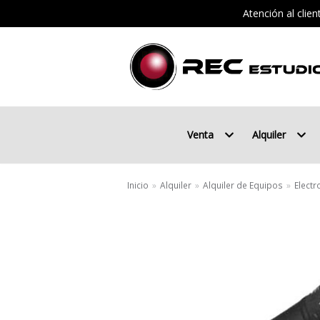
Atención al clie
Saltar
al
contenido
Venta
Alquiler
Inicio
»
Alquiler
»
Alquiler de Equipos
»
Electr