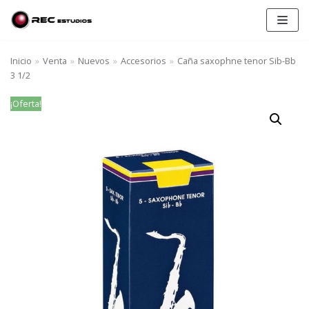
Saltar
al
contenido
Inicio
»
Venta
»
Nuevos
»
Accesorios
»
Caña saxophne tenor Sib-Bb
3 1/2
¡Oferta!