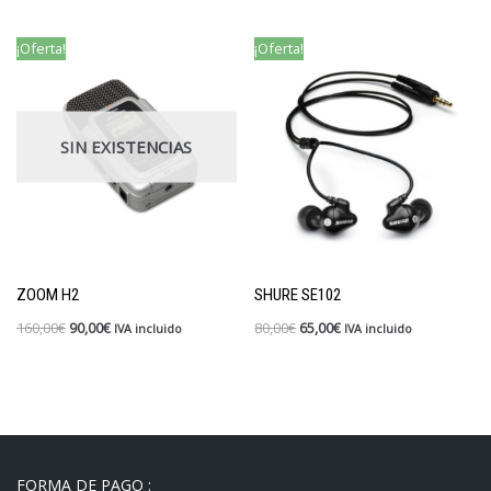
¡Oferta!
¡Oferta!
SIN EXISTENCIAS
ZOOM H2
SHURE SE102
160,00
€
90,00
€
80,00
€
65,00
€
IVA incluido
IVA incluido
FORMA DE PAGO :