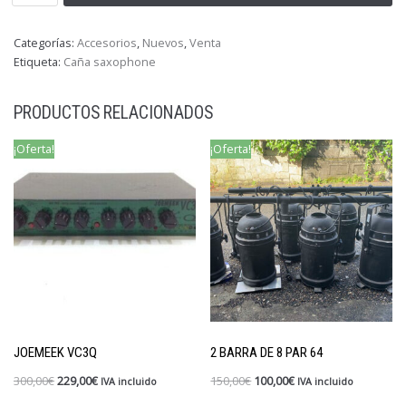
Categorías:
Accesorios
,
Nuevos
,
Venta
Etiqueta:
Caña saxophone
PRODUCTOS RELACIONADOS
¡Oferta!
¡Oferta!
JOEMEEK VC3Q
2 BARRA DE 8 PAR 64
300,00
€
229,00
€
150,00
€
100,00
€
IVA incluido
IVA incluido