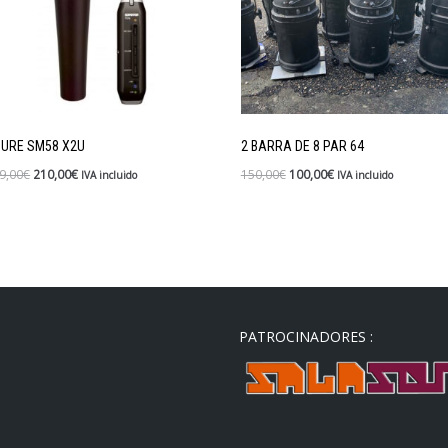
URE SM58 X2U
2 BARRA DE 8 PAR 64
9,00
€
210,00
€
150,00
€
100,00
€
IVA incluido
IVA incluido
PATROCINADORES :