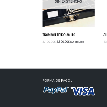
SIN EXISTENCIAS
TROM­BON TENOR 88HTO
SH
3.100,00
€
2.500,00
€
23
IVA incluido
FORMA DE PAGO :