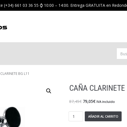
nte (+34) 661 03 36 55 ⌚ 10:00 – 14:00. Entrega GRATUITA en Redond
CLARINETE BG L11
CAÑA CLARINETE 
87,45
€
79,05
€
IVA incluido
AÑADIR AL CARRITO