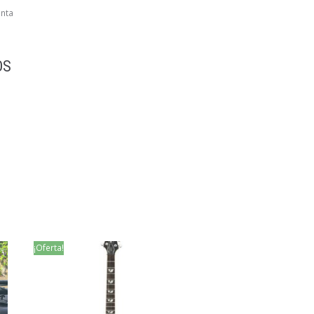
nta
OS
¡Oferta!