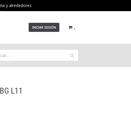
ela y alrededores
INICIAR SESIÓN
0
BG L11