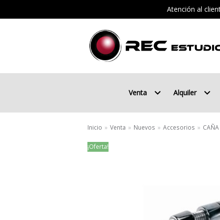
Atención al clie
Saltar
al
contenido
Venta
Alquiler
Inicio
»
Venta
»
Nuevos
»
Accesorios
»
CAÑA 
¡Oferta!