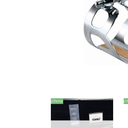
¡Oferta!
¡O