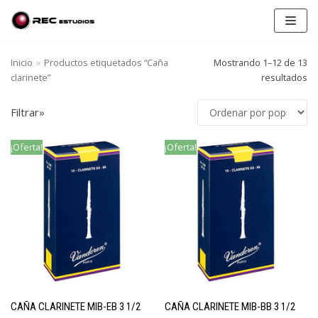
Saltar
al
contenido
Inicio
»
Productos etiquetados “Caña
Mostrando 1–12 de 13
clarinete”
resultados
Filtrar»
¡Oferta!
¡Oferta!
FILTER BY PRICE
Precio:
0€
—
10€
FILTRAR
PRODUCT CATEGORIES
Selecciona una categoría
CAÑA CLARINETE MIB-EB 3 1/2
CAÑA CLARINETE MIB-BB 3 1/2