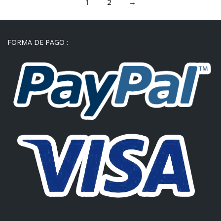
1
2
→
FORMA DE PAGO :