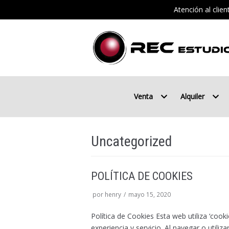
Atención al clie
Saltar
al
contenido
Venta
Alquiler
Uncategorized
POLÍTICA DE COOKIES
por
henry
mayo 15, 2020
Política de Cookies Esta web utiliza ‘cook
experiencia y servicio. Al navegar o utiliz