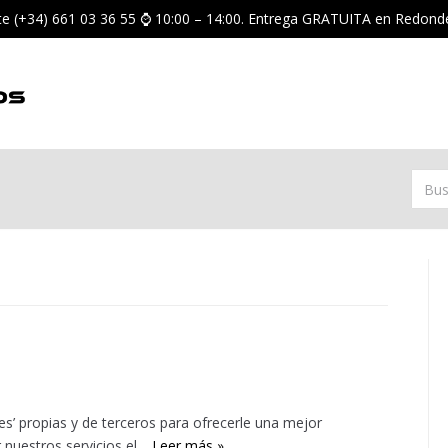
nte (+34) 661 03 36 55 ⌚ 10:00 – 14:00. Entrega GRATUITA en Redond
ies’ propias y de terceros para ofrecerle una mejor
ar nuestros servicios el…
Leer más »