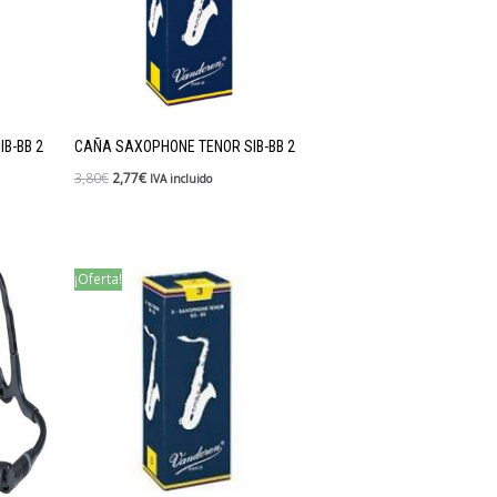
B-BB 2
CAÑA SAXOPHONE TENOR SIB-BB 2
3,80
€
2,77
€
IVA incluido
¡Oferta!