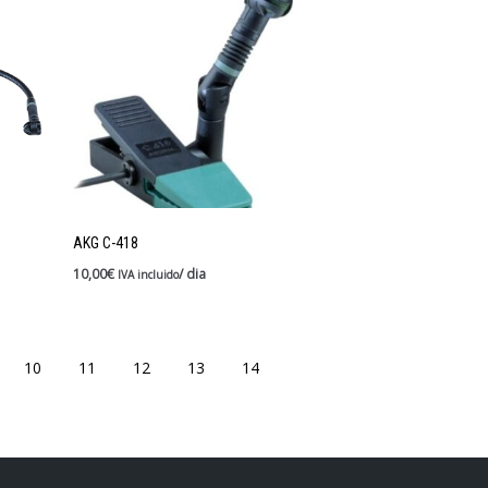
AKG C-418
10,00
€
/ dia
IVA incluido
10
11
12
13
14