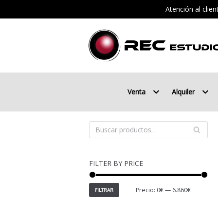
Atención al clie
Saltar
al
contenido
Venta
Alquiler
FILTER BY PRICE
Precio:
0€
—
6.860€
FILTRAR