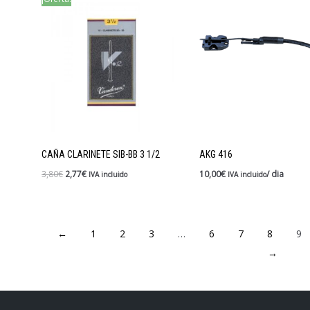
CAÑA CLARINETE SIB-BB 3 1/2
AKG 416
3,80
€
2,77
€
10,00
€
/ dia
IVA incluido
IVA incluido
←
1
2
3
…
6
7
8
9
→