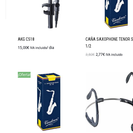
AKG C518
CAÑA SAXOPHONE TENOR SI
1/2
15,00
€
/ dia
IVA incluido
3,80
€
2,77
€
IVA incluido
¡Oferta!