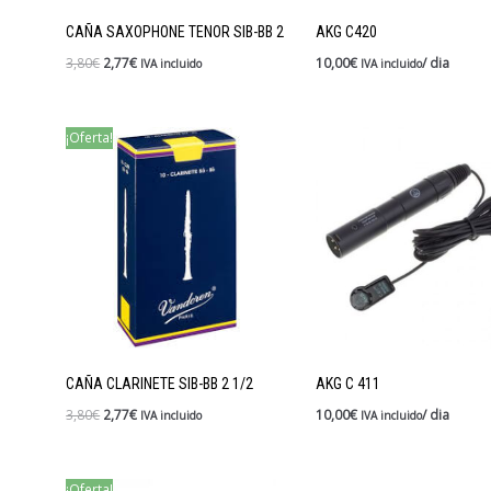
CAÑA SAXOPHONE TENOR SIB-BB 2
AKG C420
3,80
€
2,77
€
10,00
€
/ dia
IVA incluido
IVA incluido
¡Oferta!
CAÑA CLARINETE SIB-BB 2 1/2
AKG C 411
3,80
€
2,77
€
10,00
€
/ dia
IVA incluido
IVA incluido
¡Oferta!