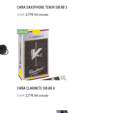
CAÑA SAXOPHONE TENOR SIB-BB 3
3,80
€
2,77
€
IVA incluido
¡Oferta!
CAÑA CLARINETE SIB-BB 4
3,80
€
2,77
€
IVA incluido