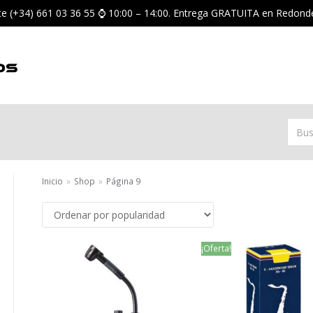
nte (+34) 661 03 36 55 ⌚ 10:00 – 14:00. Entrega GRATUITA en Redond
Inicio
»
Shop
»
Página 9
¡Oferta!