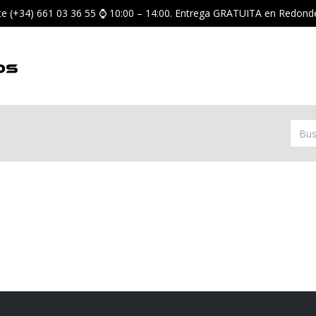
nte (+34) 661 03 36 55 ⌚ 10:00 – 14:00. Entrega GRATUITA en Redond